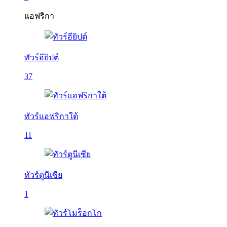
แอฟริกา
ทัวร์อียิปต์
37
ทัวร์แอฟริกาใต้
11
ทัวร์ตูนีเซีย
1