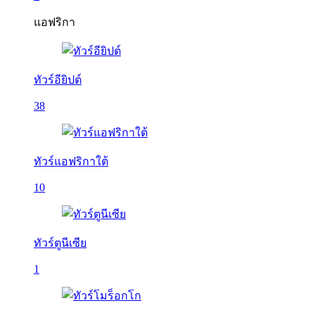
แอฟริกา
ทัวร์อียิปต์
38
ทัวร์แอฟริกาใต้
10
ทัวร์ตูนีเซีย
1