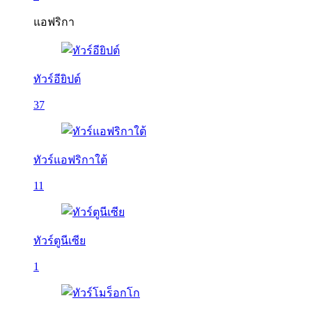
แอฟริกา
ทัวร์อียิปต์
37
ทัวร์แอฟริกาใต้
11
ทัวร์ตูนีเซีย
1