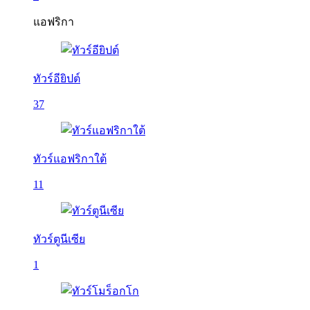
แอฟริกา
ทัวร์อียิปต์
37
ทัวร์แอฟริกาใต้
11
ทัวร์ตูนีเซีย
1