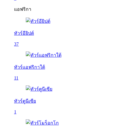
แอฟริกา
ทัวร์อียิปต์
37
ทัวร์แอฟริกาใต้
11
ทัวร์ตูนีเซีย
1